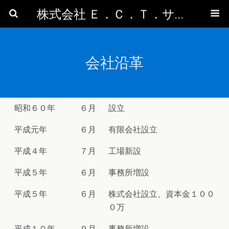
株式会社 Ｅ．Ｃ．Ｔ．サービス
会社沿革
昭和６０年
６月
設立
平成元年
６月
有限会社設立
平成４年
７月
工場新設
平成５年
６月
事務所増設
平成５年
６月
株式会社設立、資本金１００
０万
平成１０年
９月
事務所増設