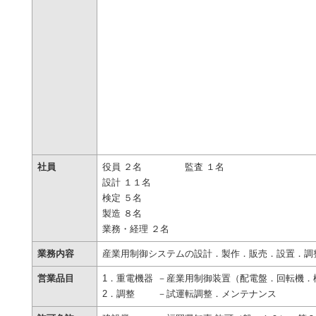
社員
役員 ２名
監査 １名
設計 １１名
検定 ５名
製造 ８名
業務・経理 ２名
業務内容
産業用制御システムの設計．製作．販売．設置．調
営業品目
1．重電機器
－産業用制御装置（配電盤．回転機．
2．調整
－試運転調整．メンテナンス