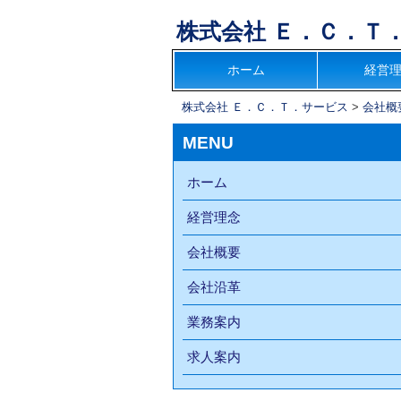
株式会社 Ｅ．Ｃ．Ｔ
コ
ホーム
経営
メインメニュー
ン
株式会社 Ｅ．Ｃ．Ｔ．サービス
>
会社概
テ
ン
MENU
ツ
へ
ホーム
移
経営理念
動
会社概要
会社沿革
業務案内
求人案内