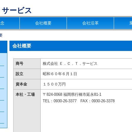
．サービス
理念
会社概要
会社沿革
要
会社概要
商号
株式会社 Ｅ．Ｃ．Ｔ．サービス
設立
昭和６０年６月１日
資本金
１５００万円
本社・工場
〒824-0068 福岡県行橋市延永81-1
TEL：0930-26-3377 FAX：0930-26-3378